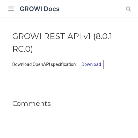
GROWI Docs
indow)
)