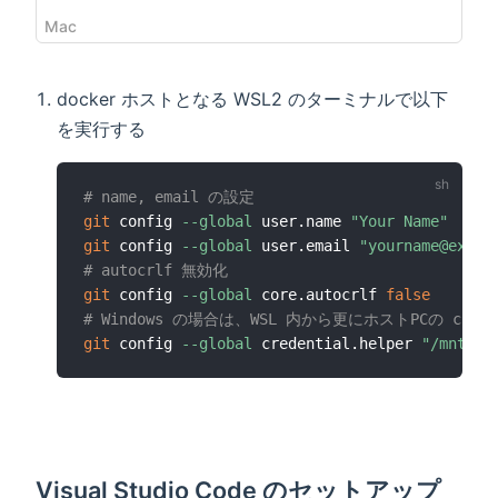
Mac
docker ホストとなる WSL2 のターミナルで以下
を実行する
# name, email の設定
git
 config 
--global
 user.name 
"Your Name"
git
 config 
--global
 user.email 
"yourname@examp
# autocrlf 無効化
git
 config 
--global
 core.autocrlf 
false
# Windows の場合は、WSL 内から更にホストPCの cred
git
 config 
--global
 credential.helper 
"/mnt/c/
Visual Studio Code のセットアップ