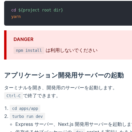
cd
${project root dir}
yarn
DANGER
は利用しないでください
npm install
アプリケーション開発用サーバーの起動
ターミナルを開き、開発用のサーバーを起動します。
で終了できます。
Ctrl-C
cd apps/app
turbo run dev
Express サーバー、Next.js 開発用サーバーを起動し
依存するサブパッケージの
script を実行した