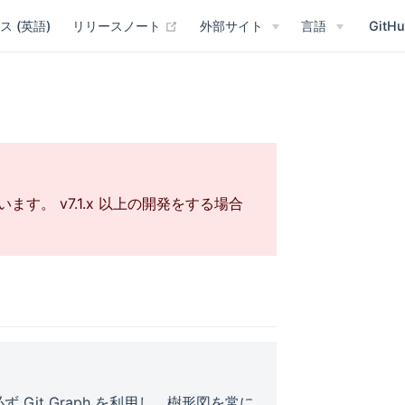
(opens new window)
ス (英語)
リリースノート
外部サイト
言語
GitH
います。 v7.1.x 以上の開発をする場合
必ず Git Graph を利用し、樹形図を常に