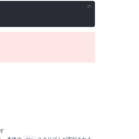
ます
あと、本体の
スクリプトが実行されま