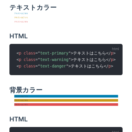
テキストカラー
HTML
<
p
class
=
"
text-primary
"
>
テキストはこちら
</
p
>
<
p
class
=
"
text-warning
"
>
テキストはこちら
</
p
>
<
p
class
=
"
text-danger
"
>
テキストはこちら
</
p
>
背景カラー
HTML