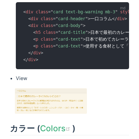
<
div
class
=
"
card text-bg-warning mb-3
"
style
=
"
<
div
class
=
"
card-header
"
>
一口コラム
</
div
>
<
div
class
=
"
card-body
"
>
<
h5
class
=
"
card-title
"
>
日本で最初のカレーライ
<
p
class
=
"
card-text
"
>
日本で初めてカレーライスの
<
p
class
=
"
card-text
"
>
使用する食材として「ネギ
</
div
>
</
div
>
View
(opens new win
カラー (
Colors
)