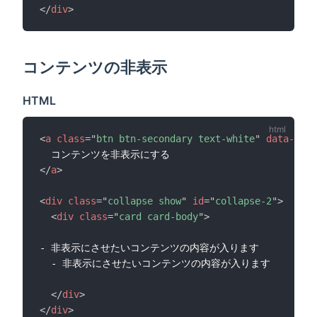
</
div
>
コンテンツの非表示
HTML
<
a
class
=
"
btn btn-secondary text-white
"
data-bs-t
</
a
>
<
div
class
=
"
collapse show
"
id
=
"
collapse-2
"
>
<
div
class
=
"
card card-body
"
>
- 非表示にさせたいコンテンツの内容が入ります

  - 非表示にさせたいコンテンツの内容が入ります

</
div
>
</
div
>