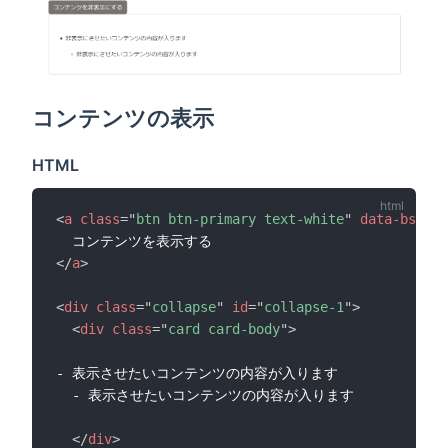
コンテンツの表示
HTML
<
a
class
=
"
btn btn-primary text-white
"
data-bs-tog
</
a
>
<
div
class
=
"
collapse
"
id
=
"
collapse-1
"
>
<
div
class
=
"
card card-body
"
>
- 表示させたいコンテンツの内容が入ります

  - 表示させたいコンテンツの内容が入ります

</
div
>