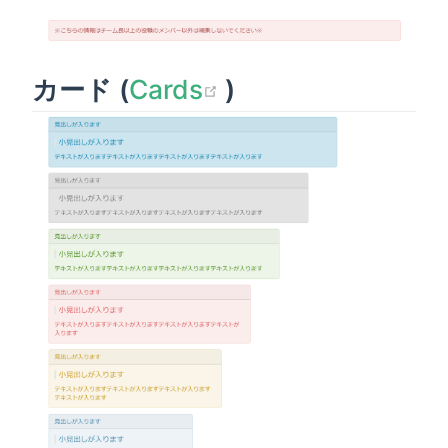
(opens new wind
カード (
Cards
)