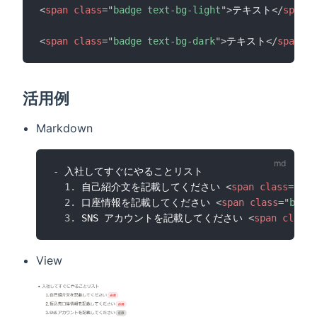
<
span
class
=
"
badge text-bg-light
"
>
テキスト
</
span
>
<
span
class
=
"
badge text-bg-dark
"
>
テキスト
</
span
>
活用例
Markdown
-
 入社してすぐにやることリスト

1.
 自己紹介文を記載してください 
<
span
class
=
"
bad
2.
 口座情報を記載してください 
<
span
class
=
"
badg
3.
 SNS アカウントを記載してください 
<
span
class
=
View