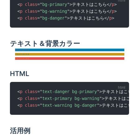
<
p
class
=
"
bg-primary
"
>
テキストはこちら
</
p
>
<
p
class
=
"
bg-warning
"
>
テキストはこちら
</
p
>
<
p
class
=
"
bg-danger
"
>
テキストはこちら
</
p
>
テキスト＆背景カラー
HTML
<
p
class
=
"
text-danger bg-primary
"
>
テキストはこちら
<
<
p
class
=
"
text-primary bg-warning
"
>
テキストはこちら
<
p
class
=
"
text-warning bg-danger
"
>
テキストはこちら
<
活用例