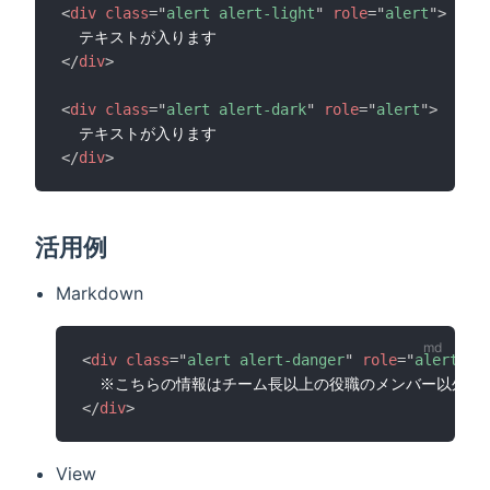
<
div
class
=
"
alert alert-light
"
role
=
"
alert
"
>
</
div
>
<
div
class
=
"
alert alert-dark
"
role
=
"
alert
"
>
</
div
>
活用例
Markdown
<
div
class
=
"
alert alert-danger
"
role
=
"
alert
"
>
</
div
>
View