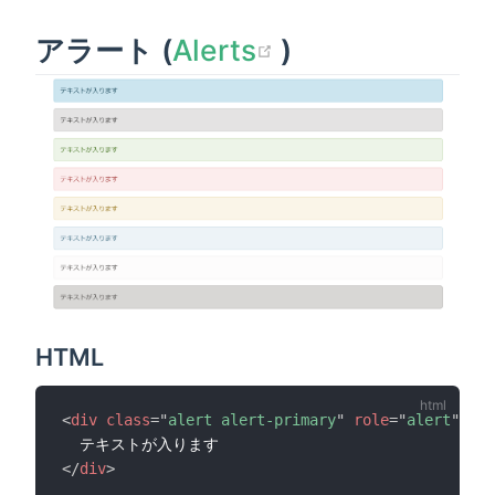
(opens new wi
アラート (
Alerts
)
HTML
<
div
class
=
"
alert alert-primary
"
role
=
"
alert
"
>
</
div
>