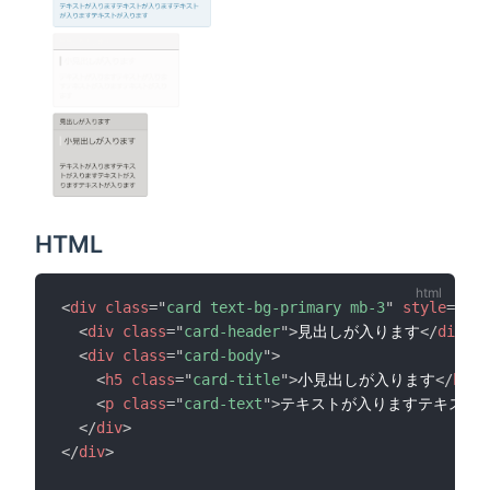
HTML
<
div
class
=
"
card text-bg-primary mb-3
"
style
=
"
max
<
div
class
=
"
card-header
"
>
見出しが入ります
</
div
>
<
div
class
=
"
card-body
"
>
<
h5
class
=
"
card-title
"
>
小見出しが入ります
</
h5
>
<
p
class
=
"
card-text
"
>
テキストが入りますテキスト
</
div
>
</
div
>