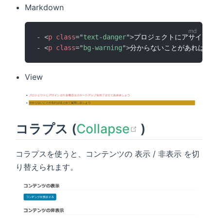
Markdown
-
<
p
class
=
"
text-danger
"
>
プロジェクトにアサインさ
-
<
p
class
=
"
bg-warning
"
>
分からないことがあればま
View
(opens new
コラプス (
Collapse
)
コラプスを使うと、コンテンツの 表示 / 非表示 を切
り替えられます。