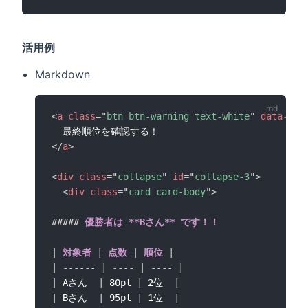
活用例
Markdown
<
a
class
=
"
btn btn-warning text-white
"
data-bs-
</
a
>
<
div
class
=
"
collapse
"
id
=
"
collapse-3
"
>
<
div
class
=
"
card card-body
"
>
#####
 優勝者は **Bさん** です！！
|
 対象者 
|
 点数 
|
 順位 
|
|
------
|
----
|
----
|
|
 Aさん  
|
 80pt 
|
 2位  
|
|
 Bさん  
|
 95pt 
|
 1位  
|