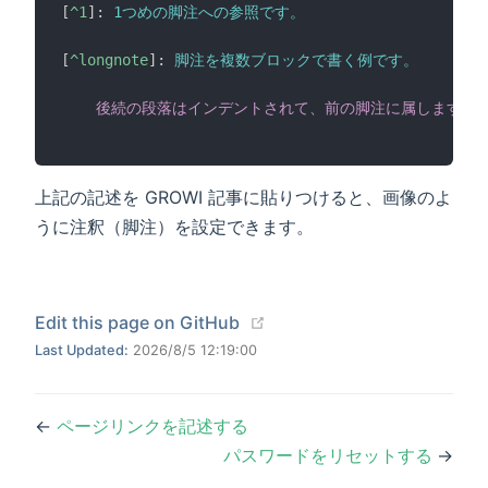
[
^1
]
:
 1つめの脚注への参照です。
[
^longnote
]
:
 脚注を複数ブロックで書く例です。
    後続の段落はインデントされて、前の脚注に属します。
上記の記述を GROWI 記事に貼りつけると、画像のよ
うに注釈（脚注）を設定できます。
(opens new window)
Edit this page on GitHub
Last Updated:
2026/8/5 12:19:00
←
ページリンクを記述する
パスワードをリセットする
→