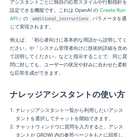
アシスタントごとに独自の応答スタイルや行動指針を
設定できる機能です。これは OpenAI の
Create Run
(opens new window)
API
の
パラメータを通
additional_instructions
じて実現されます。
例えば、「初心者向けに基本的な用語から説明してく
ださい」や「システム管理者向けに技術的詳細を含め
て説明してください」などと指示することで、同じ質
問に対しても、ユーザーの状況や好みに合わせた柔軟
な応答生成ができます。
ナレッジアシスタントの使い方
ナレッジアシスタント一覧から利用したいアシス
タントを選択してチャットを開始できます。
チャットウィンドウに質問を入力すると、アシス
タントが GROWI 内の参照ページをもとに回答し