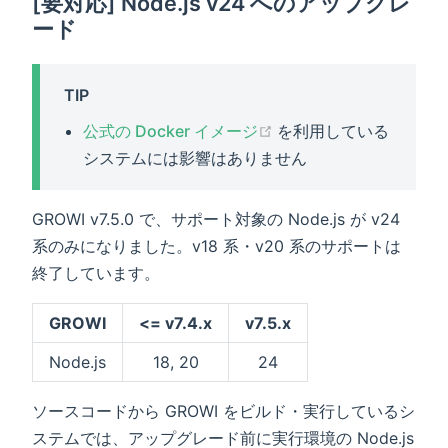
[要対応] Node.js v24 へのアップグレ
ード
TIP
(opens new window)
公式の Docker イメージ
を利用している
システムには影響はありません
GROWI v7.5.0 で、サポート対象の Node.js が v24
系のみになりました。v18 系・v20 系のサポートは
終了しています。
GROWI
<= v7.4.x
v7.5.x
Node.js
18, 20
24
ソースコードから GROWI をビルド・実行しているシ
ステムでは、アップグレード前に実行環境の Node.js