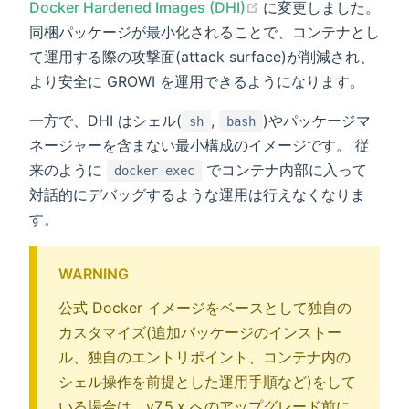
(opens new window)
Docker Hardened Images (DHI)
に変更しました。
同梱パッケージが最小化されることで、コンテナとし
て運用する際の攻撃面(attack surface)が削減され、
より安全に GROWI を運用できるようになります。
一方で、DHI はシェル(
,
)やパッケージマ
sh
bash
ネージャーを含まない最小構成のイメージです。 従
来のように
でコンテナ内部に入って
docker exec
対話的にデバッグするような運用は行えなくなりま
す。
WARNING
公式 Docker イメージをベースとして独自の
カスタマイズ(追加パッケージのインストー
ル、独自のエントリポイント、コンテナ内の
シェル操作を前提とした運用手順など)をして
いる場合は、v7.5.x へのアップグレード前に