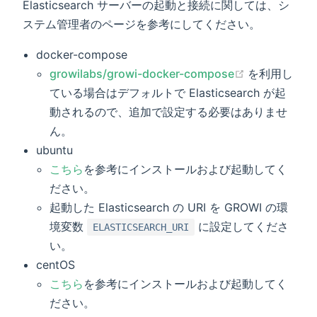
Elasticsearch サーバーの起動と接続に関しては、シ
ステム管理者のページを参考にしてください。
docker-compose
(opens new 
growilabs/growi-docker-compose
を利用し
ている場合はデフォルトで Elasticsearch が起
動されるので、追加で設定する必要はありませ
ん。
ubuntu
こちら
を参考にインストールおよび起動してく
ださい。
起動した Elasticsearch の URI を GROWI の環
境変数
に設定してくださ
ELASTICSEARCH_URI
い。
centOS
こちら
を参考にインストールおよび起動してく
ださい。