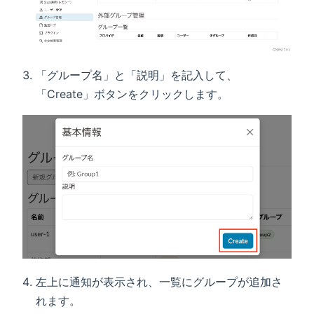
「グループ名」と「説明」を記入して、
「Create」ボタンをクリックします。
左上に通知が表示され、一覧にグループが追加さ
れます。