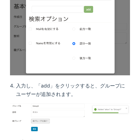
入力し、「add」をクリックすると、グループに
ユーザーが追加されます。