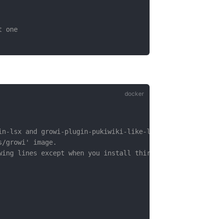
t one
in-lsx and growi-plugin-pukiwiki-like-linker)
s/growi' image.
wing lines except when you install third-party plugins.