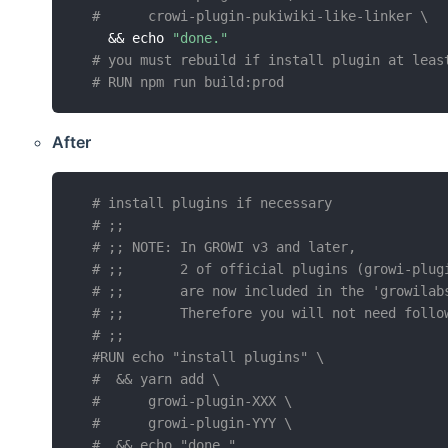
#      crowi-plugin-pukiwiki-like-linker \
    && echo 
"done."
# you must rebuild if install plugin at leas
# RUN npm run build:prod
After
# install plugins if necessary
# ;;
# ;; NOTE: In GROWI v3 and later,
# ;;       2 of official plugins (growi-plug
# ;;       are now included in the 'growilab
# ;;       Therefore you will not need follo
# ;;
#RUN echo "install plugins" \
#  && yarn add \
#      growi-plugin-XXX \
#      growi-plugin-YYY \
#  && echo "done."