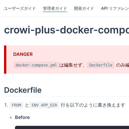
ユーザーズガイド
管理者ガイド
開発ガイド
API リファレン
crowi-plus-docker-co
DANGER
は編集せず、
のみ編
docker-compose.yml
Dockerfile
Dockerfile
と
行を以下のように書き換えます
FROM
ENV APP_DIR
Before