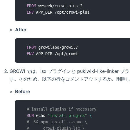
FROM
 weseek/crowi-plus:2
ENV
 APP_DIR /opt/crowi-plus
After
FROM
 growilabs/growi:7
ENV
 APP_DIR /opt/growi
GROWI では、lsx プラグインと pukiwiki-like-l
す。そのため、以下の行をコメントアウトするか、削除
Before
# install plugins if necessary
RUN
 echo 
"install plugins"
\
#  && npm install --save \
#      crowi-plugin-lsx \