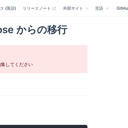
(opens new window)
ス (英語)
リリースノート
外部サイト
言語
GitH
mpose からの移行
集してください